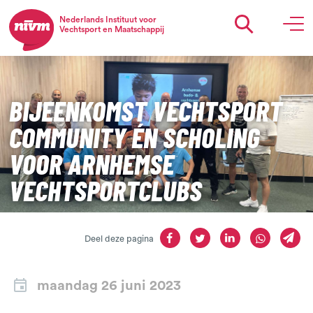
Nederlands Instituut voor
Vechtsport en Maatschappij
BIJEENKOMST VECHTSPORT
COMMUNITY ÉN SCHOLING
VOOR ARNHEMSE
VECHTSPORTCLUBS
Deel deze pagina
maandag 26 juni 2023