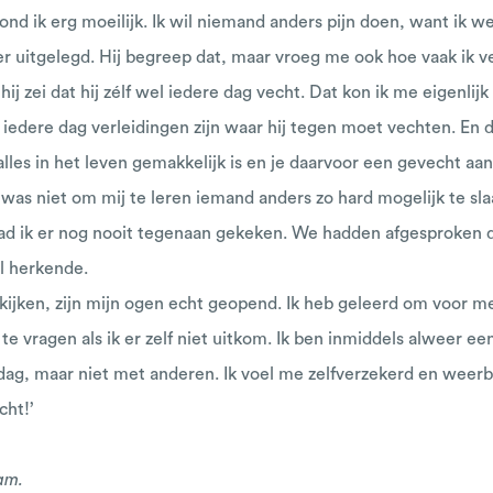
ond ik erg moeilijk. Ik wil niemand anders pijn doen, want ik w
er uitgelegd. Hij begreep dat, maar vroeg me ook hoe vaak ik ve
 zei dat hij zélf wel iedere dag vecht. Dat kon ik me eigenlijk n
er iedere dag verleidingen zijn waar hij tegen moet vechten. En 
 alles in het leven gemakkelijk is en je daarvoor een gevecht a
as niet om mij te leren iemand anders zo hard mogelijk te slaa
ad ik er nog nooit tegenaan gekeken. We hadden afgesproken 
al herkende.
kijken, zijn mijn ogen echt geopend. Ik heb geleerd om voor m
 vragen als ik er zelf niet uitkom. Ik ben inmiddels alweer een
 dag, maar niet met anderen. Ik voel me zelfverzekerd en weerb
cht!’
am.