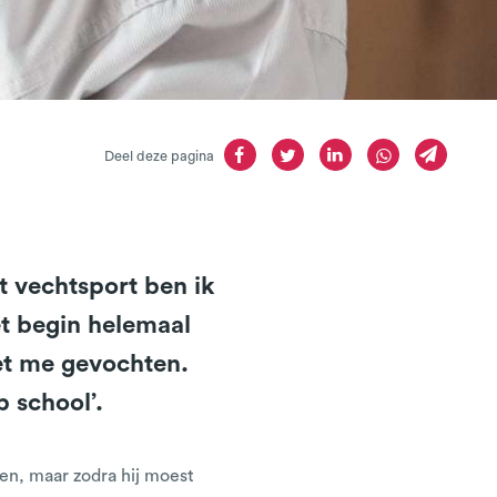
Deel deze pagina
t vechtsport ben ik
et begin helemaal
met me gevochten.
 school’.
ren, maar zodra hij moest