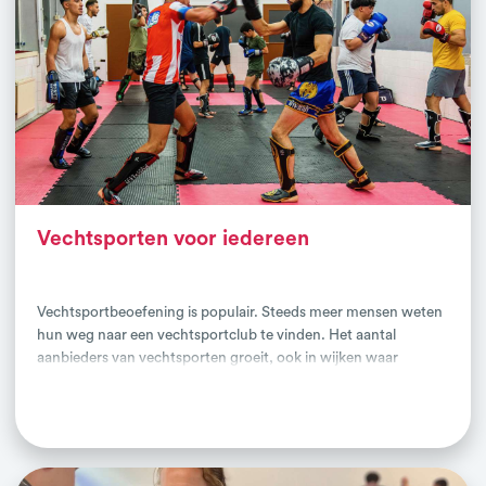
verantwoordelijkheid en zelfvertrouwen geeft.
Vechtsporten voor iedereen
Vechtsportbeoefening is populair. Steeds meer mensen weten
hun weg naar een vechtsportclub te vinden. Het aantal
aanbieders van vechtsporten groeit, ook in wijken waar
traditioneel niet veel sportaanbod is. Dit maken vechtsporten
Lees verder
buitengewoon interessant om sportdeelname, mogelijk voor
specifieke doelgroepen, verder te vergroten.