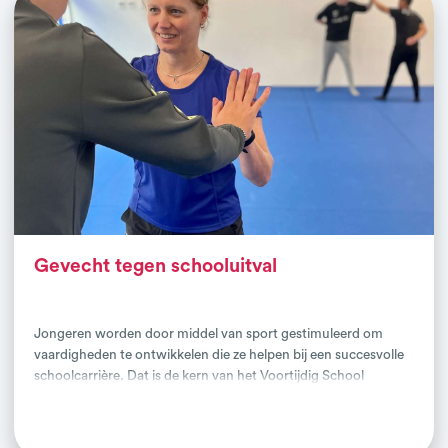
Gevecht tegen schooluitval
Jongeren worden door middel van sport gestimuleerd om
vaardigheden te ontwikkelen die ze helpen bij een succesvolle
schoolcarrière. Dat is de kern van het Voortijdig School
Verlaten programma. Het NIVM heeft in opdracht van de MBO
Lees verder
Raad een interventie ontwikkeld om voortijdig schoolverlaten
terug te dringen. 'Met de handschoen' aan gaan we aan de