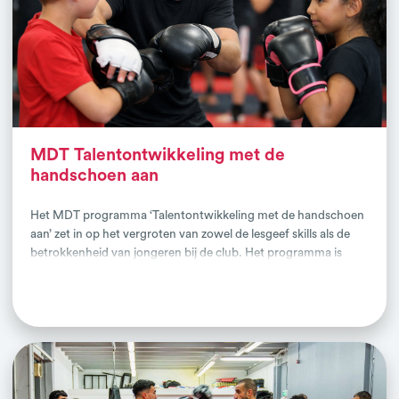
MDT Talentontwikkeling met de
handschoen aan
Het MDT programma ‘Talentontwikkeling met de handschoen
aan’ zet in op het vergroten van zowel de lesgeef skills als de
betrokkenheid van jongeren bij de club. Het programma is
bedoeld voor jongeren in de leeftijd van 14 – 26 jaar en vindt
Lees verder
grotendeels plaats in de eigen club. Door jongeren actief te
betrekken als trainer of begeleider, investeert de club niet
alleen in extra ondersteuning in de dojo of gym, maar ook in de
toekomst van het kader. Jongeren krijgen via dit traject de
kans om hun talenten te ontdekken, lesgeefvaardigheden te
ontwikkelen en ervaring op te doen in een rol die hen