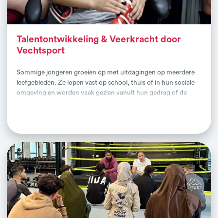
Talentontwikkeling & Veerkracht door
Vechtsport
Sommige jongeren groeien op met uitdagingen op meerdere
leefgebieden. Ze lopen vast op school, thuis of in hun sociale
omgeving en worden vaak gezien vanuit hun gedrag of de
problemen die zij ervaren. Ze hebben te maken met tegenslag
Lees verder
en verschillende verleidingen. Er wordt een groot beroep
gedaan op hun veerkracht, maar ook deze jongeren
beschikken over talenten en ontwikkelmogelijkheden. Bij het
NIVM geloven we dat kansengelijkheid niet begint bij het
organiseren van méér sport, maar bij het versterken van de
plekken waar jongeren zich al thuis voelen. Voor veel van hen is
dat de vechtsportclub. Het imago van de sport, de cultuur en
de rituelen in deze sporten zijn aansprekend voor veel
'vechtende jongeren'. Daarom helpen wij vechtsportclubs zich
te ontwikkelen tot Trainingscentra Talent & Veerkracht: plekken
waar jongeren niet alleen kunnen sporten, maar ook kunnen