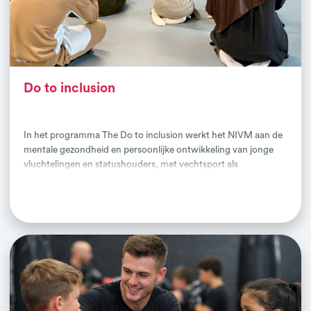
groeien. Zowel binnen als buiten de gym.
Do to inclusion
In het programma The Do to inclusion werkt het NIVM aan de
mentale gezondheid en persoonlijke ontwikkeling van jonge
vluchtelingen en statushouders, met vechtsport als
aansprekend en doeltreffend instrument. Met dit programma
Lees verder
zetten we de kracht van weerbaarheidstraining en vechtsport
in om de integratie, sociale inclusie en persoonlijke
ontwikkeling van kinderen en jongvolwassenen een impuls te
geven. Het Japanse ‘do’ staat voor het pad of de reis die men
aflegt. In dit geval de reis die we met deze jongeren afleggen
op weg naar persoonlijke ontwikkeling en sociale inclusie.