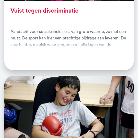
Vuist tegen discriminatie
Aandacht voor sociale inclusie is van grote waarde, zo niet een
must. De sport kan hier een prachtige bijdrage aan leveren. De
sportclub is de plek waar jongeren uit alle lagen van de
bevolking samenkomen en biedt daarmee een goede
Lees verder
mogelijkheid om lesthema’s als vooroordelen, uitsluiting en
discriminatie met elkaar te bespreken. Om deze omgeving te
benutten en kinderen zonder vooroordelen op te laten groeien
is de interventie ‘Vuist’ ontwikkeld.