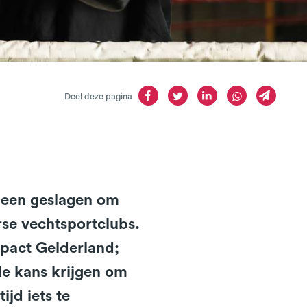
Deel deze pagina
neen geslagen om
rse vechtsportclubs.
mpact Gelderland;
e kans krijgen om
jd iets te