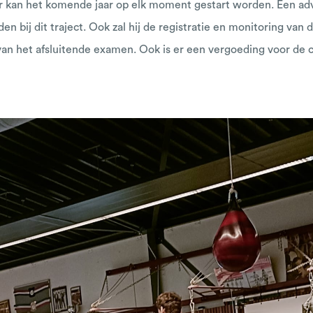
r kan het komende jaar op elk moment gestart worden. Een adv
den bij dit traject. Ook zal hij de registratie en monitoring va
 van het afsluitende examen. Ook is er een vergoeding voor de 