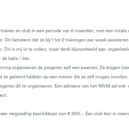
.
rainer en club in een periode van 6 maanden, met een totale o
r. Dit betekent dat ze bij 1 tot 2 trainingen per week assistere
b. Dit is vrij in te vullen, maar denk bijvoorbeeld aan: organisat
 de balie / bar.
amma organiseren de jongeren zelf een examen. Ze krijgen hie
 ze geleerd hebben op een manier die ze zelf mogen invullen. 
ngeren dit te organiseren. Een adviseur van het NIVM zal ook d
ject.
ub een vergoeding beschikbaar van € 200,-. Een club kan in meer