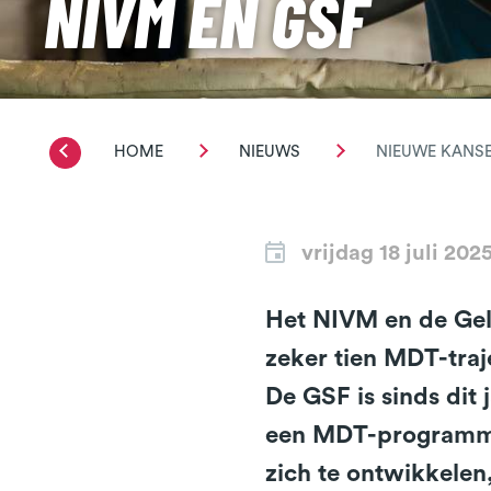
NIVM EN GSF
HOME
NIEUWS
NIEUWE KANS
vrijdag 18 juli 202
Het NIVM en de Gel
zeker tien MDT-traj
De GSF is sinds dit
een MDT-programma 
zich te ontwikkelen