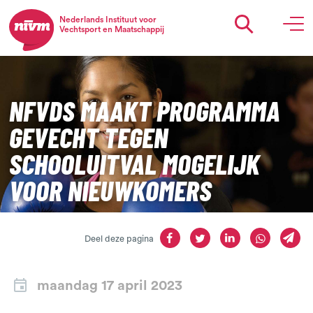
Nederlands Instituut voor
Vechtsport en Maatschappij
NFVDS MAAKT PROGRAMMA
GEVECHT TEGEN
SCHOOLUITVAL MOGELIJK
VOOR NIEUWKOMERS
Deel deze pagina
maandag 17 april 2023