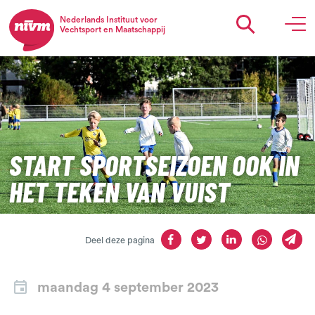
Nederlands Instituut voor
Vechtsport en Maatschappij
START SPORTSEIZOEN OOK IN
HET TEKEN VAN VUIST
Deel deze pagina
maandag 4 september 2023