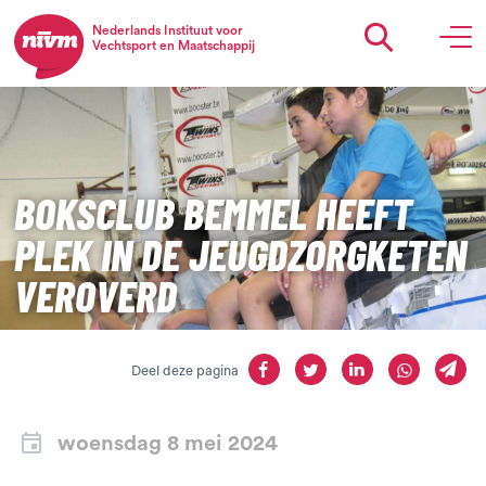
Nederlands Instituut voor
Vechtsport en Maatschappij
BOKSCLUB BEMMEL HEEFT
PLEK IN DE JEUGDZORGKETEN
VEROVERD
Deel deze pagina
woensdag 8 mei 2024