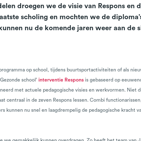
delen droegen we de visie van Respons en d
atste scholing en mochten we de diploma’s 
kunnen nu de komende jaren weer aan de sl
rogramma op school, tijdens buurtsportactiviteiten of als nie
‘Gezonde school’
interventie Respons
is gebaseerd op eeuweno
neerd met actuele pedagogische visies en werkvormen. Niet de 
at centraal in de zeven Respons lessen. Combi functionarissen
ers kunnen nu snel en laagdrempelig de pedagogische kracht v
ie we gemakkelijk kunnen overdragen. Zo heeft het team van Ji