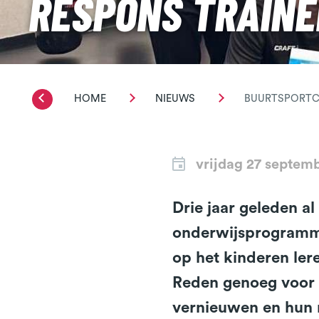
RESPONS TRAINE
HOME
NIEUWS
BUURTSPORTC
vrijdag 27 septem
Drie jaar geleden a
onderwijsprogramma
op het kinderen ler
Reden genoeg voor 
vernieuwen en hun 