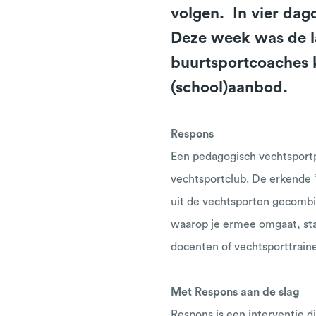
volgen. In vier dag
Deze week was de la
buurtsportcoaches 
(school)aanbod.
Respons
Een pedagogisch vechtsportp
vechtsportclub. De erkende 
uit de vechtsporten gecombi
waarop je ermee omgaat, sta
docenten of vechtsporttrain
Met Respons aan de slag
Respons is een interventie d