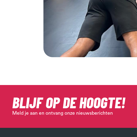
BLIJF OP DE HOOGTE!
Meld je aan en ontvang onze nieuwsberichten