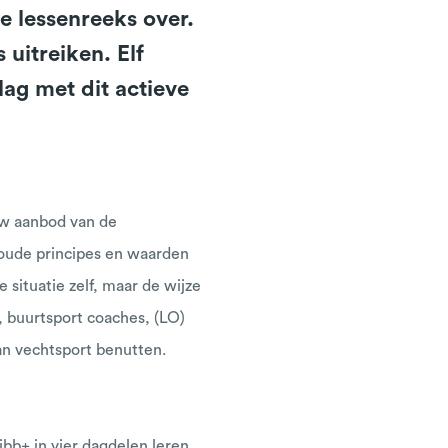
e lessenreeks over.
uitreiken. Elf
ag met dit actieve
uw aanbod van de
ude principes en waarden
situatie zelf, maar de wijze
, buurtsport coaches, (LO)
an vechtsport benutten.
bb+ in vier dagdelen leren