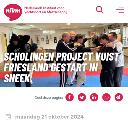
Nederlands Instituut voor
Vechtsport en Maatschappij
SCHOLINGEN PROJECT VUIST
FRIESLAND GESTART IN
SNEEK
Deel deze pagina
maandag 21 oktober 2024