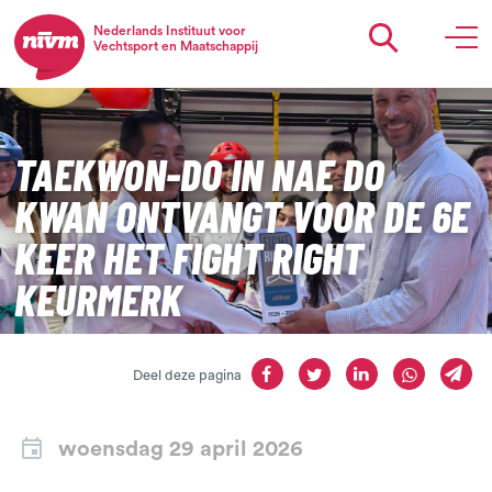
Nederlands Instituut voor
Vechtsport en Maatschappij
TAEKWON-DO IN NAE DO
KWAN ONTVANGT VOOR DE 6E
KEER HET FIGHT RIGHT
KEURMERK
Deel deze pagina
woensdag 29 april 2026