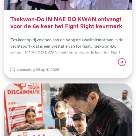
Taekwon-Do IN NAE DO KWAN ontvangt
voor de 6e keer het Fight Right keurmerk
Zes keer op rij voldoen aan de hoogste kwaliteitsnormen in de
vechtsport - dat is een prestatie van formaat. Taekwon-Do
school IN NAE DO KWAN heeft voor de zesde keer het Fight
Right keurmerk behaald en is daarmee niet alleen de eerste
Lees verder
club in Nederland die de vijfde herkeuring succesvol heeft
woensdag 29 april 2026
doorlopen, maar ook de oudste club met een
kwaliteitskeurmerk. Een bijzondere mijlpaal die staat voor
structurele kwaliteit, veiligheid, pedagogisch verantwoord
lesgeven en maatschappelijke betrokkenheid.