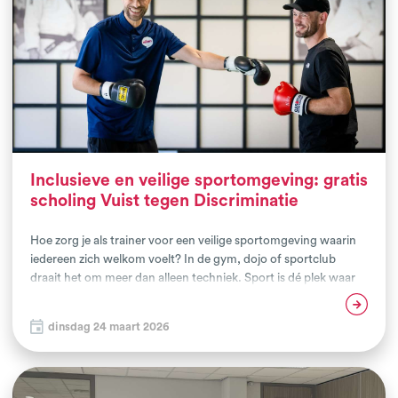
Inclusieve en veilige sportomgeving: gratis
scholing Vuist tegen Discriminatie
Hoe zorg je als trainer voor een veilige sportomgeving waarin
iedereen zich welkom voelt? In de gym, dojo of sportclub
draait het om meer dan alleen techniek. Sport is dé plek waar
respect, discipline en verbinding samenkomen. Met de
Lees verder
scholing Vuist tegen Discriminatie leren trainers hoe zij actief
dinsdag 24 maart 2026
bijdragen aan een inclusieve sportclub en hoe zij discriminatie
in de sport kunnen herkennen en voorkomen.