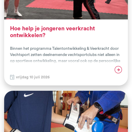
Hoe help je jongeren veerkracht
ontwikkelen?
Binnen het programma Talentontwikkeling & Veerkracht door
Vechtsport zetten deelnemende vechtsportclubs niet alleen in
op sportieve ontwikkeling, maar vooral ook op de persoonlijke
groei van jongeren. Een belangrijk onderdeel van het traject is
Lees verder
het gezamenlijke scholings- en intervisieprogramma voor
vrijdag 10 juli 2026
trainers en samenwerkende professionals uit het sociaal
domein. Deze maand kwamen trainers, assistent-trainers en
maatschappelijke partners hiervoor samen tijdens twee
inspirerende scholingsdagen bij Training Factory Culemborg
en Tatsushin in Nunspeet.