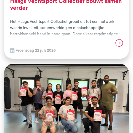
Haags Vechtsport Collectief bouwt samen
verder
Het Haags Vechtsport Collectief groeit uit tot een netwerk
waarin kwaliteit, samenwerking en maatschappelijke
betrokkenheid hand in hand gaan. Door elkaar regelmatig te
ontmoeten, kennis en ervaringen uit te wisselen en
Lees verder
gezamenlijke initiatieven te ontwikkelen, bouwen Haagse
woensdag 22 juli 2026
vechtsportclubs, de gemeente Den Haag en maatschappelijke
partners samen aan een sterke en toekomstbestendige
vechtsportsector. De recente netwerkbijeenkomst stond
grotendeels in het teken van de voorbereiding op de Haagse
Vechtsportdag van zaterdag 10 oktober, maar bood minstens
zoveel ruimte om elkaar bij te praten en samen vooruit te
kijken.