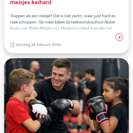
meisjes keihard
Trappen als een meisje? Dat is niet zacht, maar juist hard en
raak schoppen. Ga maar kijken bij taekwondoschool Abdel-
Kwan van Abdel Maghnouj. Maghnouj deed mee aan het
project Vuist Tegen Discriminatie. Hij leerde daar hoe je
Lees verder
sportende jongeren stimuleert zonder vooroordelen of
dinsdag 24 februari 2026
kwetsend taalgebruik. ‘Kwetsen zit soms in kleine woorden.’