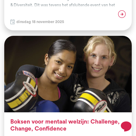
& Diversiteit. Dit was tevens het afsluitende event van het
Vuist-project in Rotterdam. Meer dan dertig enthousiaste
Lees verder
kinderen van omringende basisscholen, acht vechtsportclubs
dinsdag 18 november 2025
en betrokken partners Radar, Rotterdam Sportsupport en
3SSport kwamen samen bij Unity ‘99. De middag stond in het
teken van plezier, ontmoeting en de verbindende kracht van
vechtsport. De energie was vanaf het begin positief: kinderen
deden actief mee aan de clinics, clubs stonden stevig in hun rol
en nieuwe ontmoetingen werden op deze manier op een
natuurlijke manier gearrangeerd.
Boksen voor mentaal welzijn: Challenge,
Change, Confidence