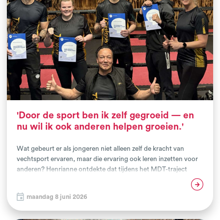
lokale zorg-, onderwijs-, sociaal- en veiligheidsdomein een
belangrijke succesfactor. Alleen samen ontstaat een omgeving
waarin jongeren duurzaam ondersteund kunnen worden.
'Door de sport ben ik zelf gegroeid — en
nu wil ik ook anderen helpen groeien.'
Wat gebeurt er als jongeren niet alleen zelf de kracht van
vechtsport ervaren, maar die ervaring ook leren inzetten voor
anderen? Henrianne ontdekte dat tijdens het MDT-traject
'Talentontwikkeling met de handschoen aan'. Als één van de
Lees verder
eerste deelnemers rondde zij onlangs het traject af en zette zij
maandag 8 juni 2026
een volgende stap: van sporter naar begeleider.