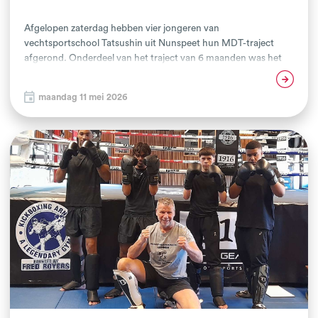
Afgelopen zaterdag hebben vier jongeren van
vechtsportschool Tatsushin uit Nunspeet hun MDT-traject
afgerond. Onderdeel van het traject van 6 maanden was het
organiseren van een eindevent. De jongeren zijn de afgelopen
Lees verder
weken druk bezig geweest met het neerzetten van een open
maandag 11 mei 2026
dag. Van concept bedenken, uitnodigingen verspreiden tot
aan aankleding van de gym, alles werd door de jongeren zelf
geregeld.