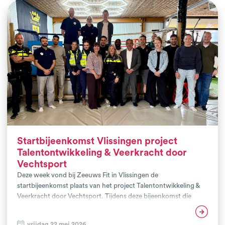
Startbijeenkomst Vlissingen project
Talentontwikkeling & Veerkracht door
Vechtsport
Deze week vond bij Zeeuws Fit in Vlissingen de
startbijeenkomst plaats van het project Talentontwikkeling &
Veerkracht door Vechtsport. Tijdens deze bijeenkomst die
georgansieerd werd door het NIVM kwamen
Lees verder
vertegenwoordigers van de vechtsportclubs Zeeuws Fit,
vrijdag 22 mei 2026