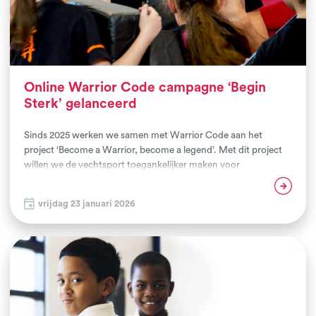
Online Warrior Code campagne ‘Begin
Sterk’ gelanceerd
Sinds 2025 werken we samen met Warrior Code aan het
project ‘Become a Warrior, become a legend’. Met dit project
willen we de vechtsport toegankelijker maken voor
uiteenlopende doelgroepen die nu nog niet of onvoldoende
Lees verder
meedoen. Door aansprekende campagnes en de inzet van
vrijdag 23 januari 2026
influencers hopen we ze enthousiast te maken om een
vechtsport uit te proberen. Dit doen we door een online plek te
creëren waar vraag en aanbod samenkomen. Door
samenwerking met het Jeugdfonds Sport & Cultuur en het
Volwassenenfonds verkleinen we daarnaast de financiële
drempels voor deze doelgroep.