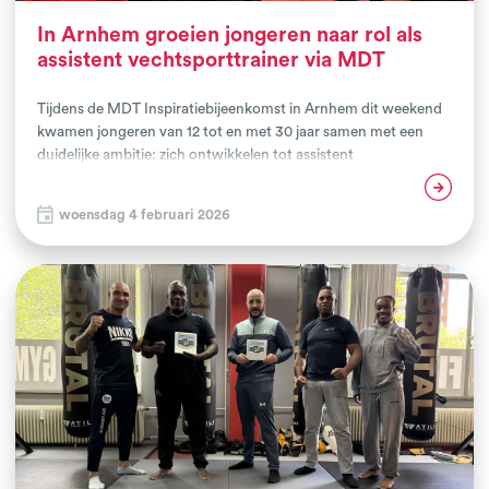
In Arnhem groeien jongeren naar rol als
assistent vechtsporttrainer via MDT
Tijdens de MDT Inspiratiebijeenkomst in Arnhem dit weekend
kwamen jongeren van 12 tot en met 30 jaar samen met een
duidelijke ambitie: zich ontwikkelen tot assistent
vechtsporttrainer. De bijeenkomst kenmerkte zich door een
Lees verder
grote mate van betrokkenheid, motivatie en de wens om via
woensdag 4 februari 2026
sport te werken aan persoonlijke groei en maatschappelijke
inzet.Een uitspraak van een van de deelnemers vat de kern van
de bijeenkomst treffend samen: 'Ik wil graag leren dat ik durf
les te geven.'