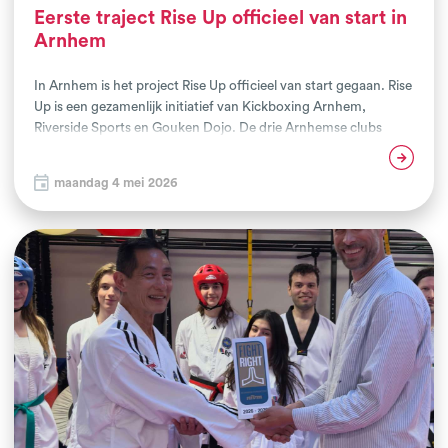
Eerste traject Rise Up officieel van start in
Arnhem
In Arnhem is het project Rise Up officieel van start gegaan. Rise
Up is een gezamenlijk initiatief van Kickboxing Arnhem,
Riverside Sports en Gouken Dojo. De drie Arnhemse clubs
voerden het afgelopen twee jaar al het project Vechtende
Lees verder
Jongeren uit en Rise Up is voorgekomen uit deze aanpak en
maandag 4 mei 2026
samenwerking . Net als bij Vechtende Jongeren wordt binnen
het nieuwe Arnhemse project vechtsport ingezet om jongeren
te ondersteunen in hun mentale gezondheid en persoonlijke
ontwikkeling. Doel is om hen gedurende het
begeleidingstraject stappen te laten zetten naar een positieve
toekomst.