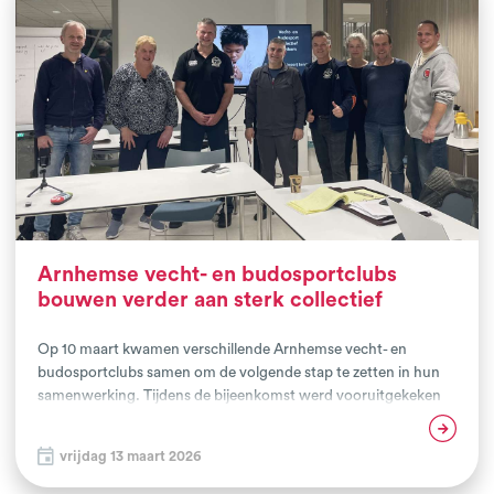
Arnhemse vecht- en budosportclubs
bouwen verder aan sterk collectief
Op 10 maart kwamen verschillende Arnhemse vecht- en
budosportclubs samen om de volgende stap te zetten in hun
samenwerking. Tijdens de bijeenkomst werd vooruitgekeken
naar de toekomst van het Vecht- en Budosport Collectief
Lees verder
Arnhem en hoe de samenwerking tussen de clubs verder kan
vrijdag 13 maart 2026
worden versterkt.