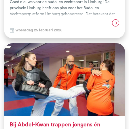
Goed nieuws voor de budo- en vechtsport in Limburg! De
provincie Limburg heeft ons plan voor het Budo- en
Vechtsportplatform Limburg gehonoreerd. Dat betekent dat
we in 2026 officieel van start gaan met de uitvoering van dit
Lees verder
mooie initiatief. Met het platform willen we budo- en
woensdag 25 februari 2026
vechtsportaanbieders in de hele provincie met elkaar
verbinden, de kwaliteit versterken én de maatschappelijke
kracht van deze sporten beter benutten. Ons doel: meer
Limburgers in beweging krijgen en houden, met extra
aandacht voor mensen in een kwetsbare positie.
Bij Abdel-Kwan trappen jongens én