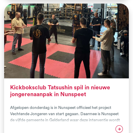
Kickboksclub Tatsushin spil in nieuwe
jongerenaanpak in Nunspeet
Afgelopen donderdag is in Nunspeet officieel het project
Vechtende Jongeren van start gegaan. Daarmee is Nunspeet
de vijfde gemeente in Gelderland waar deze interventie wordt
uitgerold. Met dit project verbinden we de kracht van
Lees verder
vechtsport aan maatschappelijke vraagstukken, in nauwe