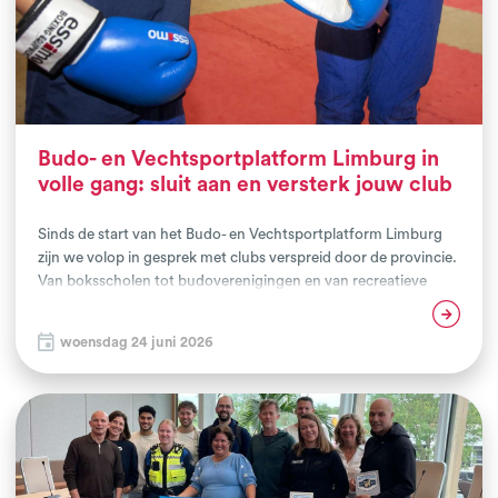
Budo- en Vechtsportplatform Limburg in
volle gang: sluit aan en versterk jouw club
Sinds de start van het Budo- en Vechtsportplatform Limburg
zijn we volop in gesprek met clubs verspreid door de provincie.
Van boksscholen tot budoverenigingen en van recreatieve
aanbieders tot wedstr...
Lees verder
woensdag 24 juni 2026