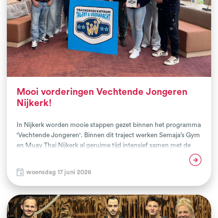
Mooi vorderingen Vechtende Jongeren
Nijkerk!
In Nijkerk worden mooie stappen gezet binnen het programma
'Vechtende Jongeren'. Binnen dit traject werken Semaja’s Gym
en Muay Thai Nijkerk al geruime tijd intensief samen met de
gemeente Nijkerk en het team Drugs en Ondermijning Nijkerk
Lees verder
(DON). Samen bouwen zij aan een sterk lokaal netwerk
woensdag 17 juni 2026
rondom jongeren die op één of meerdere leefgebieden dreigen
vast te lopen. Het tweejarige programma 'Vechtende
Jongeren' richt zich op het versterken van talentontwikkeling
en veerkracht van jongeren. Naast de scholing en begeleiding
van trainers vormt juist de verbinding met partners uit het