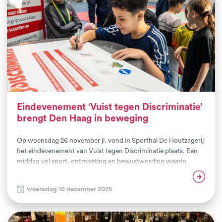
vis in het water in de sportwereld, maar draai je je hand ook
niet om voor een kennismaking met een beleidsadviseur of
wethouder van een gemeente? Dan kijken we er naar uit
kennis met je te maken!
Eindevenement ‘Vuist tegen Discriminatie’
brengt Den Haag in beweging
Op woensdag 26 november jl. vond in Sporthal De Houtzagerij
het eindevenement van Vuist tegen Discriminatie plaats. Een
middag vol sport, ontmoeting en bewustwording waarin
Haagse vechtsportclubs lieten zien hoe krachtig de inzet voor
Lees verder
inclusie kan zijn. Het Haags Vechtsport Collectief, waarvan 17
woensdag 10 december 2025
clubs deelnemer zijn aan het Vuist project, kijkt terug op een
inspirerende dag waar sportiviteit en maatschappelijke
betrokkenheid hand in hand gingen.