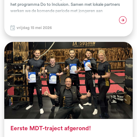
het programma Do to Inclusion. Samen met lokale partners
werken we de komende periode met jongeren aan
zelfvertrouwen, sociale vaardigheden, mentale veerkracht en
Lees verder
ontmoeting – met vechtsport als middel. Het programma
vrijdag 15 mei 2026
wordt aangeboden aan twee groepen jongeren. De eerste
groep bestaat uit 13 jongeren die via Integratiewerk de
inburgeringsroute doorlopen. Het programma Do is hier een
vast onderdeel van hun lesweek. De tweede groep bestaat uit
jong volwassenen van o.a. woonlocatie ‘t Plot.
Eerste MDT-traject afgerond!