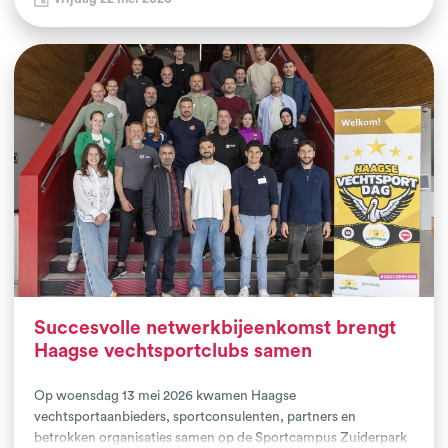
Bokskade en Karkach Gym samen met afgevaardigden van de
gemeente Vlissingen, politie, buurtteams en andere
maatschappelijke partners. De aftrap van dit 2-jarige project
stond in het teken van kennismaking en samenwerking.
Succesvolle netwerkbijeenkomst brengt
Haagse vechtsportclubs samen
Op woensdag 13 mei 2026 kwamen Haagse
vechtsportaanbieders, sportconsulenten, partners en
betrokken organisaties samen op de Sportcampus Zuiderpark