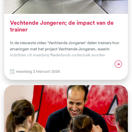
Vechtende Jongeren; de impact van de
trainer
In de nieuwste video 'Vechtende Jongeren' delen trainers hun
ervaringen met het project Vechtende Jongeren, waarin
inzichten uit meerjarig Nederlands onderzoek worden
toegepast in vechtsportclubs. Op basis van deze inzichten
Lees verder
ontwikkelde het NIVM, samen met pedagogisch experts en
maandag 2 februari 2026
sportpsychologen, een scholingsprogramma waarin trainers
en jongerenwerkers worden opgeleid en begeleid. De focus ligt
op veerkracht, talentontwikkeling en het versterken van grip
op het leven, zowel op de mat als daarbuiten. In Den Haag
hebben de trainers van 2 clubs het volledige Vechtende
Jongeren programma doorlopen. Wat doen ze anders? Welke
betekenis geven zij aan talent? En hoe kijken zij nu naar de
doelgroep? Deze vragen en meer staan centraal in de nieuwste
video Vechtende Jongeren, die vandaag is gelanceerd en te
bekijken is via ons YouTube-kanaal.