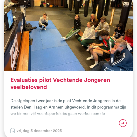
Evaluaties pilot Vechtende Jongeren
veelbelovend
De afgelopen twee jaar is de pilot Vechtende Jongeren in de
steden Den Haag en Arnhem uitgevoerd. In dit programma zijn
we binnen vijf vechtsportclubs gaan werken aan de
talentontwikkeling en veerkracht van jongeren tussen de 14-26
Lees verder
jaar. Hierbij legden we een focus op jongeren die problemen
vrijdag 5 december 2025
ervaren op verschillende leefgebieden en die al in de club