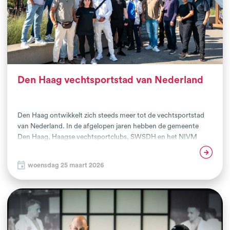
Den Haag vechtsportstad van Nederland
Den Haag ontwikkelt zich steeds meer tot de vechtsportstad
van Nederland. In de afgelopen jaren hebben de gemeente
Den Haag, Haagse vechtsportclubs, SWSDH en het NIVM
intensief samengewerkt aan iets bijzonders: het Haags
Lees verder
Vechtsportcollectief. De oorsprong van het Haags
woensdag 25 maart 2026
Vechtsportcollectief ligt alweer in 2021 en nu 5 jaar later kent
de stad 40 gecertificeerde aanbieders die met elkaar en de
gemeente op basis van kwaliteit verbonden zijn.