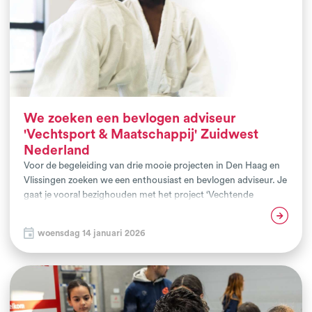
We zoeken een bevlogen adviseur
'Vechtsport & Maatschappij' Zuidwest
Nederland
Voor de begeleiding van drie mooie projecten in Den Haag en
Vlissingen zoeken we een enthousiast en bevlogen adviseur. Je
gaat je vooral bezighouden met het project ‘Vechtende
Jongeren’ in Vlissingen, het kwaliteit- en preventieprogramma
Lees verder
Do Den Haag en de organisatie van de Haagse Vechtsportdag.
woensdag 14 januari 2026
Geloof jij net als wij in de verbindende kracht van sport? Vind je
maatschappelijke impact in je werk belangrijk? Word je
gelukkig van het begeleiden van vechtsportclubs en zie je
uitdaging om samen met hen het verschil te maken voor
doelgroepen die nog onvoldoende meedoen? Voel je je als een