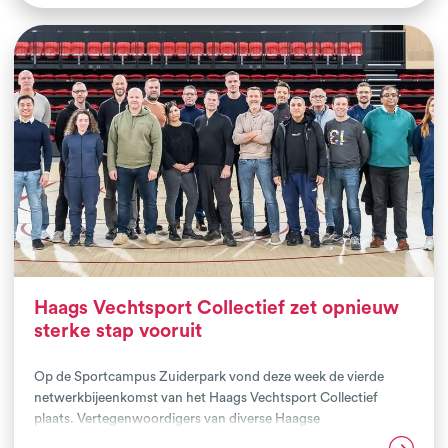
aanwezig zijn. Hierbij was het uitgangspunt dat we uitgaan van
talenten in plaats van tekortkomingen. Onderzoeksbureau
DataIm presenteerde onlangs de opbrengsten van dit traject
en ook met alle betrokkenen zijn deze maand de evaluaties
uitgevoerd. Niet alleen de persoonlijk ervaringen en resultaten
zijn veelbelovend ook de cijfers spreken voor zich.
Haags Vechtsport Collectief zet opnieuw
sterke stap vooruit
Op de Sportcampus Zuiderpark vond deze week de vierde
netwerkbijeenkomst van het Haags Vechtsport Collectief
plaats. Vertegenwoordigers van diverse Haagse
vechtsportclubs kwamen samen voor kennisdeling, inspiratie
Lees verder