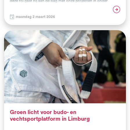
deze rol gaat hij aan de slag met onze projecten in onder
andere Den Haag en Vlissingen, waar hij clubs, gemeenten en
Lees verder
partners uit het sociale domein met elkaar verbindt. Met zijn
maandag 2 maart 2026
energie, pedagogische blik en ervaring in clubondersteuning
bouwen we verder aan sterke vechtsportclubs en aan kansen
voor jongeren die een extra steuntje in de rug kunnen
gebruiken.
Groen licht voor budo- en
vechtsportplatform in Limburg