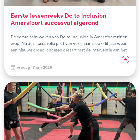
Eerste lessenreeks Do to Inclusion
Amersfoort succesvol afgerond
De eerste acht weken van Do to Inclusion in Amersfoort zitten
erop. Na de succesvolle pilot van vorig jaar is ook dit jaar weer
een nieuwe groep jongeren gestart met de interventie van het
NIVM. De deelnemers volgen het programma als onderdeel
Lees verder
van hun Jongerenroute bij Integratiewerk, waarmee zij zich
vrijdag 17 juli 2026
voorbereiden op een succesvolle doorstroom naar het mbo.
Het traject wordt uitgevoerd in samenwerking met
Integratiewerk en de Tussenvoorziening.