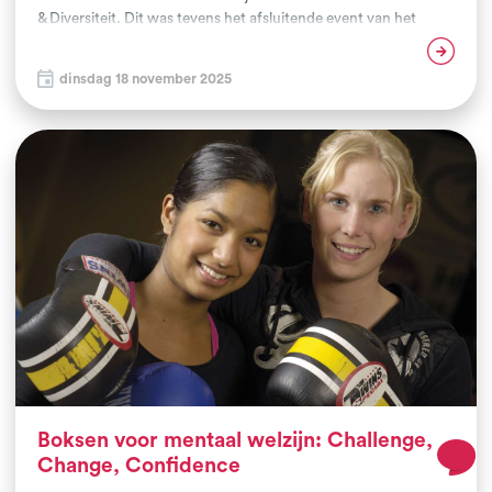
& Diversiteit. Dit was tevens het afsluitende event van het
Vuist-project in Rotterdam. Meer dan dertig enthousiaste
Lees verder
kinderen van omringende basisscholen, acht vechtsportclubs
dinsdag 18 november 2025
en betrokken partners Radar, Rotterdam Sportsupport en
3SSport kwamen samen bij Unity ‘99. De middag stond in het
teken van plezier, ontmoeting en de verbindende kracht van
vechtsport. De energie was vanaf het begin positief: kinderen
deden actief mee aan de clinics, clubs stonden stevig in hun rol
en nieuwe ontmoetingen werden op deze manier op een
natuurlijke manier gearrangeerd.
Boksen voor mentaal welzijn: Challenge,
Change, Confidence