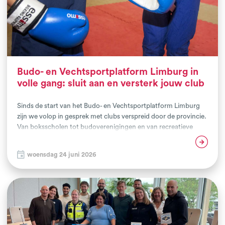
Budo- en Vechtsportplatform Limburg in
volle gang: sluit aan en versterk jouw club
Sinds de start van het Budo- en Vechtsportplatform Limburg
zijn we volop in gesprek met clubs verspreid door de provincie.
Van boksscholen tot budoverenigingen en van recreatieve
aanbieders tot wedstr...
Lees verder
woensdag 24 juni 2026