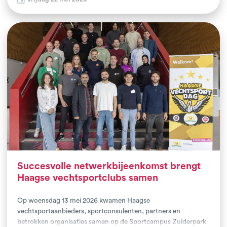
Bokskade en Karkach Gym samen met afgevaardigden van de
gemeente Vlissingen, politie, buurtteams en andere
maatschappelijke partners. De aftrap van dit 2-jarige project
stond in het teken van kennismaking en samenwerking.
Succesvolle netwerkbijeenkomst brengt
Haagse vechtsportclubs samen
Op woensdag 13 mei 2026 kwamen Haagse
vechtsportaanbieders, sportconsulenten, partners en
betrokken organisaties samen op de Sportcampus Zuiderpark