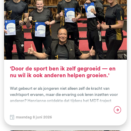
lokale zorg-, onderwijs-, sociaal- en veiligheidsdomein een
belangrijke succesfactor. Alleen samen ontstaat een omgeving
waarin jongeren duurzaam ondersteund kunnen worden.
'Door de sport ben ik zelf gegroeid — en
nu wil ik ook anderen helpen groeien.'
Wat gebeurt er als jongeren niet alleen zelf de kracht van
vechtsport ervaren, maar die ervaring ook leren inzetten voor
anderen? Henrianne ontdekte dat tijdens het MDT-traject
'Talentontwikkeling met de handschoen aan'. Als één van de
Lees verder
eerste deelnemers rondde zij onlangs het traject af en zette zij
maandag 8 juni 2026
een volgende stap: van sporter naar begeleider.