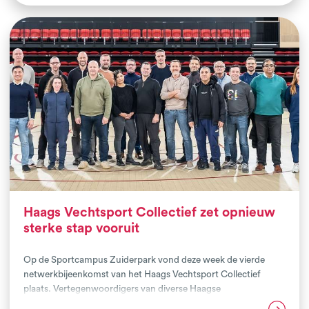
aanwezig zijn. Hierbij was het uitgangspunt dat we uitgaan van
talenten in plaats van tekortkomingen. Onderzoeksbureau
DataIm presenteerde onlangs de opbrengsten van dit traject
en ook met alle betrokkenen zijn deze maand de evaluaties
uitgevoerd. Niet alleen de persoonlijk ervaringen en resultaten
zijn veelbelovend ook de cijfers spreken voor zich.
Haags Vechtsport Collectief zet opnieuw
sterke stap vooruit
Op de Sportcampus Zuiderpark vond deze week de vierde
netwerkbijeenkomst van het Haags Vechtsport Collectief
plaats. Vertegenwoordigers van diverse Haagse
vechtsportclubs kwamen samen voor kennisdeling, inspiratie
Lees verder