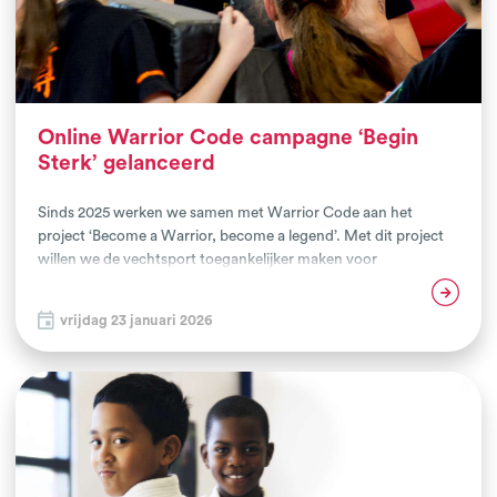
Online Warrior Code campagne ‘Begin
Sterk’ gelanceerd
Sinds 2025 werken we samen met Warrior Code aan het
project ‘Become a Warrior, become a legend’. Met dit project
willen we de vechtsport toegankelijker maken voor
uiteenlopende doelgroepen die nu nog niet of onvoldoende
Lees verder
meedoen. Door aansprekende campagnes en de inzet van
vrijdag 23 januari 2026
influencers hopen we ze enthousiast te maken om een
vechtsport uit te proberen. Dit doen we door een online plek te
creëren waar vraag en aanbod samenkomen. Door
samenwerking met het Jeugdfonds Sport & Cultuur en het
Volwassenenfonds verkleinen we daarnaast de financiële
drempels voor deze doelgroep.