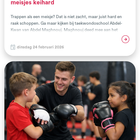
meisjes keihard
Trappen als een meisje? Dat is niet zacht, maar juist hard en
raak schoppen. Ga maar kijken bij taekwondoschool Abdel-
Kwan van Abdel Maghnouj. Maghnouj deed mee aan het
project Vuist Tegen Discriminatie. Hij leerde daar hoe je
Lees verder
sportende jongeren stimuleert zonder vooroordelen of
dinsdag 24 februari 2026
kwetsend taalgebruik. ‘Kwetsen zit soms in kleine woorden.’