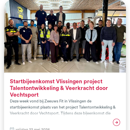
Startbijeenkomst Vlissingen project
Talentontwikkeling & Veerkracht door
Vechtsport
Deze week vond bij Zeeuws Fit in Vlissingen de
startbijeenkomst plaats van het project Talentontwikkeling &
Veerkracht door Vechtsport. Tijdens deze bijeenkomst die
georgansieerd werd door het NIVM kwamen
Lees verder
vertegenwoordigers van de vechtsportclubs Zeeuws Fit,
vrijdag 22 mei 2026