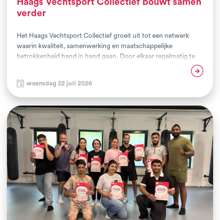
Haags Vechtsport Collectief bouwt samen
verder
Het Haags Vechtsport Collectief groeit uit tot een netwerk
waarin kwaliteit, samenwerking en maatschappelijke
betrokkenheid hand in hand gaan. Door elkaar regelmatig te
ontmoeten, kennis en ervaringen uit te wisselen en
Lees verder
gezamenlijke initiatieven te ontwikkelen, bouwen Haagse
woensdag 22 juli 2026
vechtsportclubs, de gemeente Den Haag en maatschappelijke
partners samen aan een sterke en toekomstbestendige
vechtsportsector. De recente netwerkbijeenkomst stond
grotendeels in het teken van de voorbereiding op de Haagse
Vechtsportdag van zaterdag 10 oktober, maar bood minstens
zoveel ruimte om elkaar bij te praten en samen vooruit te
kijken.