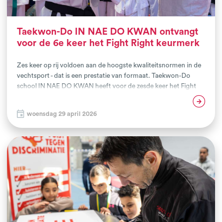
Taekwon-Do IN NAE DO KWAN ontvangt
voor de 6e keer het Fight Right keurmerk
Zes keer op rij voldoen aan de hoogste kwaliteitsnormen in de
vechtsport - dat is een prestatie van formaat. Taekwon-Do
school IN NAE DO KWAN heeft voor de zesde keer het Fight
Right keurmerk behaald en is daarmee niet alleen de eerste
Lees verder
club in Nederland die de vijfde herkeuring succesvol heeft
woensdag 29 april 2026
doorlopen, maar ook de oudste club met een
kwaliteitskeurmerk. Een bijzondere mijlpaal die staat voor
structurele kwaliteit, veiligheid, pedagogisch verantwoord
lesgeven en maatschappelijke betrokkenheid.