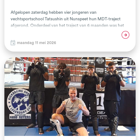
Afgelopen zaterdag hebben vier jongeren van
vechtsportschool Tatsushin uit Nunspeet hun MDT-traject
afgerond. Onderdeel van het traject van 6 maanden was het
organiseren van een eindevent. De jongeren zijn de afgelopen
Lees verder
weken druk bezig geweest met het neerzetten van een open
maandag 11 mei 2026
dag. Van concept bedenken, uitnodigingen verspreiden tot
aan aankleding van de gym, alles werd door de jongeren zelf
geregeld.