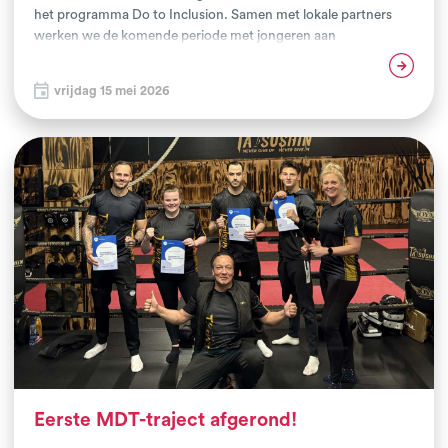
het programma Do to Inclusion. Samen met lokale partners
werken we de komende periode met jongeren aan
zelfvertrouwen, sociale vaardigheden, mentale veerkracht en
Lees verder
ontmoeting – met vechtsport als middel. Het programma
vrijdag 15 mei 2026
wordt aangeboden aan twee groepen jongeren. De eerste
groep bestaat uit 13 jongeren die via Integratiewerk de
inburgeringsroute doorlopen. Het programma Do is hier een
vast onderdeel van hun lesweek. De tweede groep bestaat uit
jong volwassenen van o.a. woonlocatie ‘t Plot.
Eerste MDT-traject afgerond!