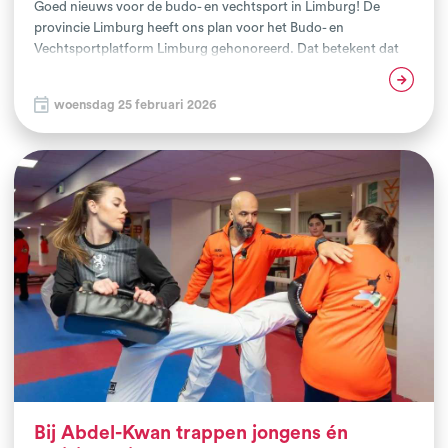
Goed nieuws voor de budo- en vechtsport in Limburg! De
provincie Limburg heeft ons plan voor het Budo- en
Vechtsportplatform Limburg gehonoreerd. Dat betekent dat
we in 2026 officieel van start gaan met de uitvoering van dit
Lees verder
mooie initiatief. Met het platform willen we budo- en
woensdag 25 februari 2026
vechtsportaanbieders in de hele provincie met elkaar
verbinden, de kwaliteit versterken én de maatschappelijke
kracht van deze sporten beter benutten. Ons doel: meer
Limburgers in beweging krijgen en houden, met extra
aandacht voor mensen in een kwetsbare positie.
Bij Abdel-Kwan trappen jongens én