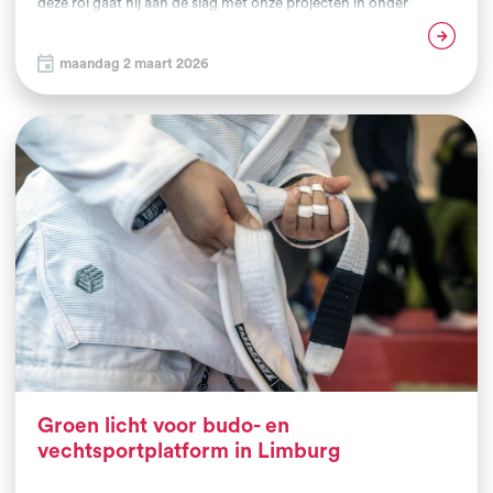
deze rol gaat hij aan de slag met onze projecten in onder
andere Den Haag en Vlissingen, waar hij clubs, gemeenten en
Lees verder
partners uit het sociale domein met elkaar verbindt. Met zijn
maandag 2 maart 2026
energie, pedagogische blik en ervaring in clubondersteuning
bouwen we verder aan sterke vechtsportclubs en aan kansen
voor jongeren die een extra steuntje in de rug kunnen
gebruiken.
Groen licht voor budo- en
vechtsportplatform in Limburg