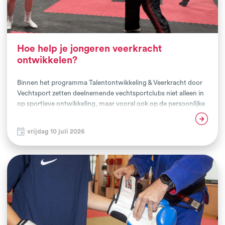
Hoe help je jongeren veerkracht
ontwikkelen?
Binnen het programma Talentontwikkeling & Veerkracht door
Vechtsport zetten deelnemende vechtsportclubs niet alleen in
op sportieve ontwikkeling, maar vooral ook op de persoonlijke
groei van jongeren. Een belangrijk onderdeel van het traject is
Lees verder
het gezamenlijke scholings- en intervisieprogramma voor
vrijdag 10 juli 2026
trainers en samenwerkende professionals uit het sociaal
domein. Deze maand kwamen trainers, assistent-trainers en
maatschappelijke partners hiervoor samen tijdens twee
inspirerende scholingsdagen bij Training Factory Culemborg
en Tatsushin in Nunspeet.