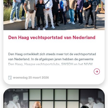
Den Haag vechtsportstad van Nederland
Den Haag ontwikkelt zich steeds meer tot de vechtsportstad
van Nederland. In de afgelopen jaren hebben de gemeente
Den Haag, Haagse vechtsportclubs, SWSDH en het NIVM
intensief samengewerkt aan iets bijzonders: het Haags
Lees verder
Vechtsportcollectief. De oorsprong van het Haags
woensdag 25 maart 2026
Vechtsportcollectief ligt alweer in 2021 en nu 5 jaar later kent
de stad 40 gecertificeerde aanbieders die met elkaar en de
gemeente op basis van kwaliteit verbonden zijn.