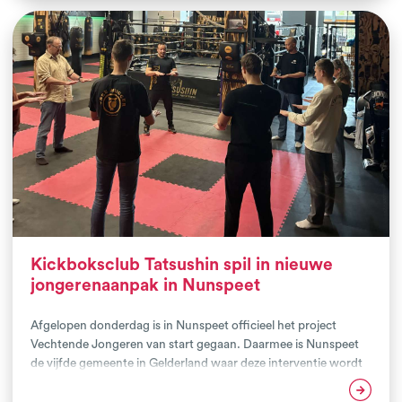
Kickboksclub Tatsushin spil in nieuwe
jongerenaanpak in Nunspeet
Afgelopen donderdag is in Nunspeet officieel het project
Vechtende Jongeren van start gegaan. Daarmee is Nunspeet
de vijfde gemeente in Gelderland waar deze interventie wordt
uitgerold. Met dit project verbinden we de kracht van
Lees verder
vechtsport aan maatschappelijke vraagstukken, in nauwe