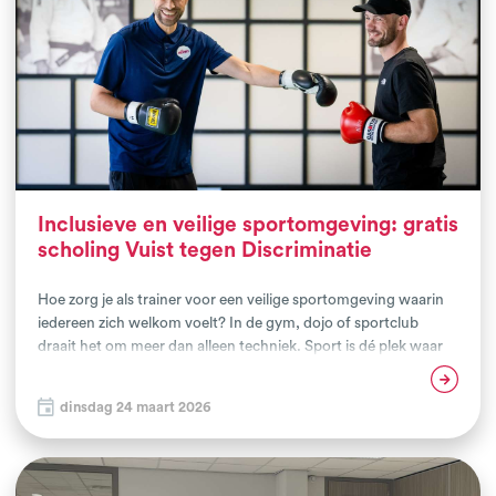
Inclusieve en veilige sportomgeving: gratis
scholing Vuist tegen Discriminatie
Hoe zorg je als trainer voor een veilige sportomgeving waarin
iedereen zich welkom voelt? In de gym, dojo of sportclub
draait het om meer dan alleen techniek. Sport is dé plek waar
respect, discipline en verbinding samenkomen. Met de
Lees verder
scholing Vuist tegen Discriminatie leren trainers hoe zij actief
dinsdag 24 maart 2026
bijdragen aan een inclusieve sportclub en hoe zij discriminatie
in de sport kunnen herkennen en voorkomen.