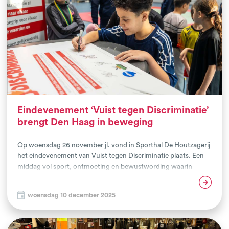
vis in het water in de sportwereld, maar draai je je hand ook
niet om voor een kennismaking met een beleidsadviseur of
wethouder van een gemeente? Dan kijken we er naar uit
kennis met je te maken!
Eindevenement ‘Vuist tegen Discriminatie’
brengt Den Haag in beweging
Op woensdag 26 november jl. vond in Sporthal De Houtzagerij
het eindevenement van Vuist tegen Discriminatie plaats. Een
middag vol sport, ontmoeting en bewustwording waarin
Haagse vechtsportclubs lieten zien hoe krachtig de inzet voor
Lees verder
inclusie kan zijn. Het Haags Vechtsport Collectief, waarvan 17
woensdag 10 december 2025
clubs deelnemer zijn aan het Vuist project, kijkt terug op een
inspirerende dag waar sportiviteit en maatschappelijke
betrokkenheid hand in hand gingen.