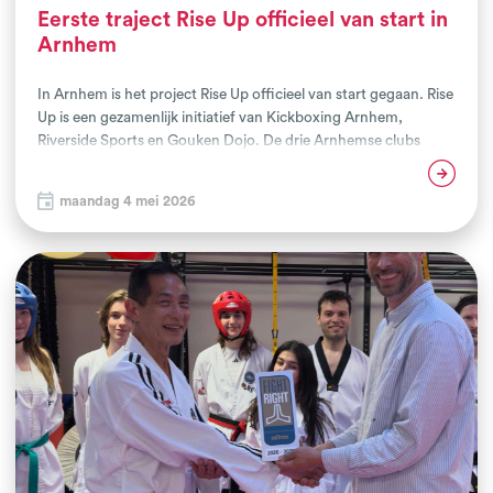
Eerste traject Rise Up officieel van start in
Arnhem
In Arnhem is het project Rise Up officieel van start gegaan. Rise
Up is een gezamenlijk initiatief van Kickboxing Arnhem,
Riverside Sports en Gouken Dojo. De drie Arnhemse clubs
voerden het afgelopen twee jaar al het project Vechtende
Lees verder
Jongeren uit en Rise Up is voorgekomen uit deze aanpak en
maandag 4 mei 2026
samenwerking . Net als bij Vechtende Jongeren wordt binnen
het nieuwe Arnhemse project vechtsport ingezet om jongeren
te ondersteunen in hun mentale gezondheid en persoonlijke
ontwikkeling. Doel is om hen gedurende het
begeleidingstraject stappen te laten zetten naar een positieve
toekomst.