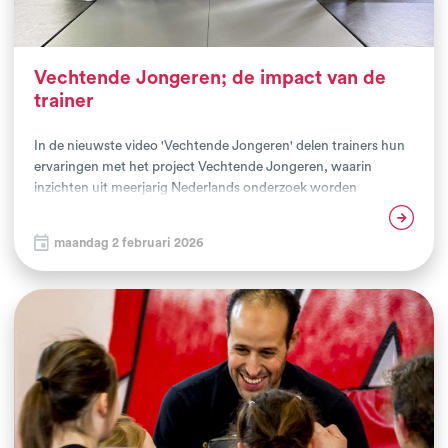
Vechtende Jongeren; de impact van de
trainer
In de nieuwste video 'Vechtende Jongeren' delen trainers hun
ervaringen met het project Vechtende Jongeren, waarin
inzichten uit meerjarig Nederlands onderzoek worden
toegepast in vechtsportclubs. Op basis van deze inzichten
Lees verder
ontwikkelde het NIVM, samen met pedagogisch experts en
maandag 2 februari 2026
sportpsychologen, een scholingsprogramma waarin trainers
en jongerenwerkers worden opgeleid en begeleid. De focus ligt
op veerkracht, talentontwikkeling en het versterken van grip
op het leven, zowel op de mat als daarbuiten. In Den Haag
hebben de trainers van 2 clubs het volledige Vechtende
Jongeren programma doorlopen. Wat doen ze anders? Welke
betekenis geven zij aan talent? En hoe kijken zij nu naar de
doelgroep? Deze vragen en meer staan centraal in de nieuwste
video Vechtende Jongeren, die vandaag is gelanceerd en te
bekijken is via ons YouTube-kanaal.