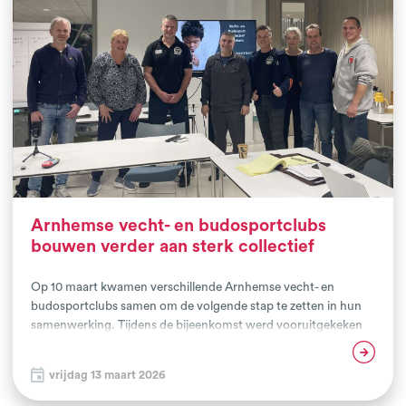
Arnhemse vecht- en budosportclubs
bouwen verder aan sterk collectief
Op 10 maart kwamen verschillende Arnhemse vecht- en
budosportclubs samen om de volgende stap te zetten in hun
samenwerking. Tijdens de bijeenkomst werd vooruitgekeken
naar de toekomst van het Vecht- en Budosport Collectief
Lees verder
Arnhem en hoe de samenwerking tussen de clubs verder kan
vrijdag 13 maart 2026
worden versterkt.