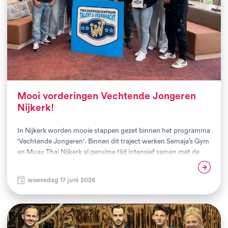
Mooi vorderingen Vechtende Jongeren
Nijkerk!
In Nijkerk worden mooie stappen gezet binnen het programma
'Vechtende Jongeren'. Binnen dit traject werken Semaja’s Gym
en Muay Thai Nijkerk al geruime tijd intensief samen met de
gemeente Nijkerk en het team Drugs en Ondermijning Nijkerk
Lees verder
(DON). Samen bouwen zij aan een sterk lokaal netwerk
woensdag 17 juni 2026
rondom jongeren die op één of meerdere leefgebieden dreigen
vast te lopen. Het tweejarige programma 'Vechtende
Jongeren' richt zich op het versterken van talentontwikkeling
en veerkracht van jongeren. Naast de scholing en begeleiding
van trainers vormt juist de verbinding met partners uit het