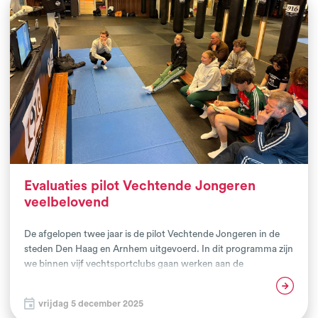
Evaluaties pilot Vechtende Jongeren
veelbelovend
De afgelopen twee jaar is de pilot Vechtende Jongeren in de
steden Den Haag en Arnhem uitgevoerd. In dit programma zijn
we binnen vijf vechtsportclubs gaan werken aan de
talentontwikkeling en veerkracht van jongeren tussen de 14-26
Lees verder
jaar. Hierbij legden we een focus op jongeren die problemen
vrijdag 5 december 2025
ervaren op verschillende leefgebieden en die al in de club