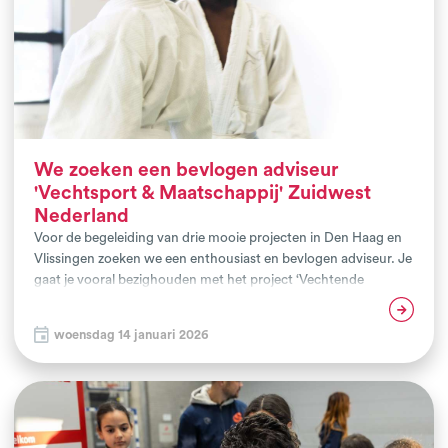
We zoeken een bevlogen adviseur
'Vechtsport & Maatschappij' Zuidwest
Nederland
Voor de begeleiding van drie mooie projecten in Den Haag en
Vlissingen zoeken we een enthousiast en bevlogen adviseur. Je
gaat je vooral bezighouden met het project ‘Vechtende
Jongeren’ in Vlissingen, het kwaliteit- en preventieprogramma
Lees verder
Do Den Haag en de organisatie van de Haagse Vechtsportdag.
woensdag 14 januari 2026
Geloof jij net als wij in de verbindende kracht van sport? Vind je
maatschappelijke impact in je werk belangrijk? Word je
gelukkig van het begeleiden van vechtsportclubs en zie je
uitdaging om samen met hen het verschil te maken voor
doelgroepen die nog onvoldoende meedoen? Voel je je als een