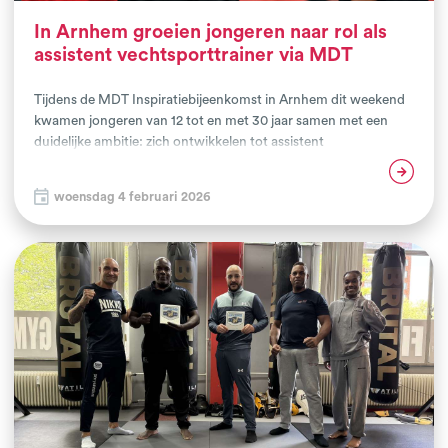
In Arnhem groeien jongeren naar rol als
assistent vechtsporttrainer via MDT
Tijdens de MDT Inspiratiebijeenkomst in Arnhem dit weekend
kwamen jongeren van 12 tot en met 30 jaar samen met een
duidelijke ambitie: zich ontwikkelen tot assistent
vechtsporttrainer. De bijeenkomst kenmerkte zich door een
Lees verder
grote mate van betrokkenheid, motivatie en de wens om via
woensdag 4 februari 2026
sport te werken aan persoonlijke groei en maatschappelijke
inzet.Een uitspraak van een van de deelnemers vat de kern van
de bijeenkomst treffend samen: 'Ik wil graag leren dat ik durf
les te geven.'